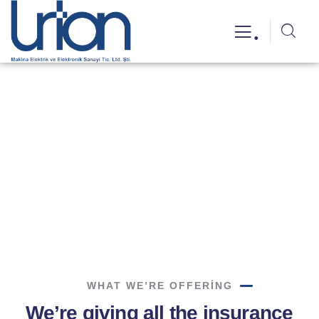
.
Get a Quote
Providing the best insurance policy to customers.
WHAT WE’RE OFFERING
We’re giving all the insurance