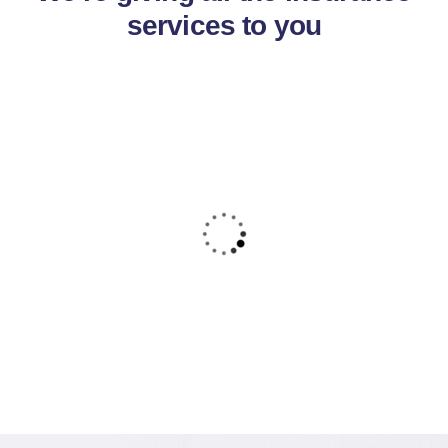
services to you
Car
insurance
Lorem ipsum is simply sit of free text dolor.