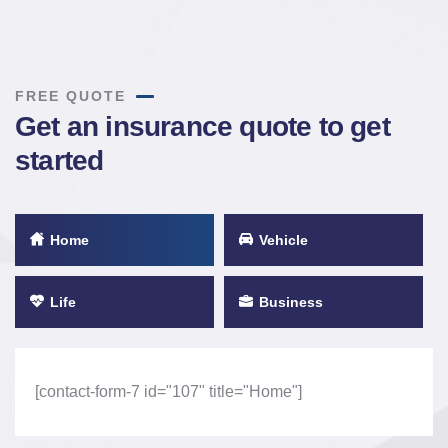
FREE QUOTE
Get an insurance quote to get
started
Home
Vehicle
Life
Business
[contact-form-7 id="107" title="Home"]