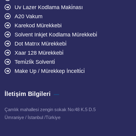
Uv Lazer Kodlama Maki̇nası
A20 Vakum
Karekod Mürekkebi
Solvent Inkjet Kodlama Mürekkebi̇
Dot Matrıx Mürekkebi̇
Xaar 128 Mürekkebi̇
Temi̇zli̇k Solventi̇
Make Up / Mürekkep İncelti̇ci̇
İletişim Bilgileri
Çamlık mahallesi zengin sokak No:48 K.5 D.5
Ümraniye / İstanbul /Türkiye